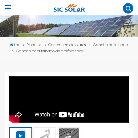
Lar
Produtos
Componentes solares
Gancho de telhado
Gancho para telhado de ardósia solar