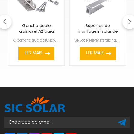
Gancho duplo
Suportes de
ajustável A2 para
montagem solar de
telhado solar
alumínio ajustáveis
O gancho duplo ajustável A2 para telhados solares foi projetado para facilitar a instalação de painé...
Se você estiver instalando painéis solares, estes suportes de montagem solar ajustáveis em alumínio ...
com gancho para
telhado
LER MAIS
LER MAIS