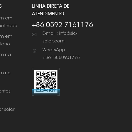
S
LINHA DIRETA DE
ATENDIMENTO
em em
+86-0592-7161176
nclinado
E-mail : info@sic-
em em
solar.com
plano
WhatsApp :
m na
+8618060901778
m no
ntes
r solar