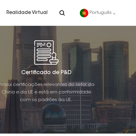
Realidade Virtual
Português
English
Deutsch
español
Certificado de P&D
Possui certificações relevantes do setor da
português
China e da UE e está em conformidade
com os padrões da UE.
Nederlands
العربية
日本語