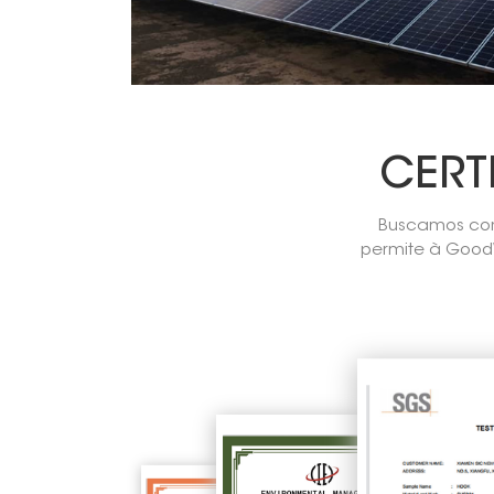
CERT
Buscamos con
permite à GoodW
satisf