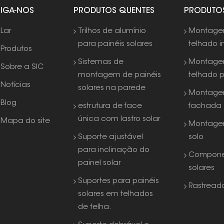
SIGA-NOS
PRODUTOS QUENTES
PRODUTO
Lar
Trilhos de alumínio
Montag
para painéis solares
telhado i
Produtos
Sistemas de
Montag
Sobre a SIC
montagem de painéis
telhado 
Notícias
solares na parede
Montage
Blog
estrutura de face
fachada
única com lastro solar
Mapa do site
Montage
Suporte ajustável
solo
para inclinação do
Compone
painel solar
solares
Suportes para painéis
Rastreado
solares em telhados
de telha.