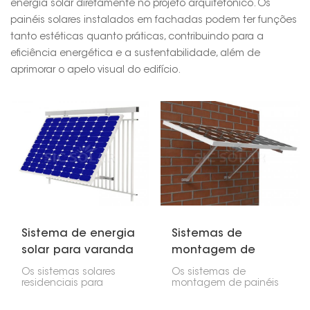
energia solar diretamente no projeto arquitetônico. Os
painéis solares instalados em fachadas podem ter funções
tanto estéticas quanto práticas, contribuindo para a
eficiência energética e a sustentabilidade, além de
aprimorar o apelo visual do edifício.
Sistema de energia
Sistemas de
solar para varanda
montagem de
residencial
painéis solares na
Os sistemas solares
Os sistemas de
parede
residenciais para
montagem de painéis
varandas são
solares na parede
instalações
permitem que você os