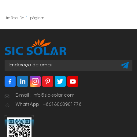
fotovoltaicas
instale diretamente em
compactas, projetadas
paredes ou superfícies
para moradores
planas. Esta é uma
urbanos aproveitarem a
maneira interessante de
Um Total De
1
Páginas
energia solar em
obter energia solar em
espaços limitados. Eles
casa ou no trabalho.
oferecem uma solução
Eles são vantajosos
ecologicamente correta
porque economizam
que pode reduzir suas
espaço, são fáceis de
contas de luz e sua
instalar e podem ser
pegada de carbono.
inclinados para captar
o máximo de luz solar.
E-mail : info@sic-solar.com
WhatsApp : +8618060901778