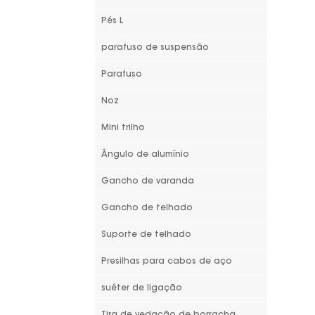
Pés L
parafuso de suspensão
Parafuso
Noz
Mini trilho
Ângulo de alumínio
Gancho de varanda
Gancho de telhado
Suporte de telhado
Presilhas para cabos de aço
suéter de ligação
Tira de vedação de borracha