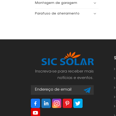
Montagem de garagem
Parafuso de aterramento
Inscreva-se para receber mais
notícias e eventos.