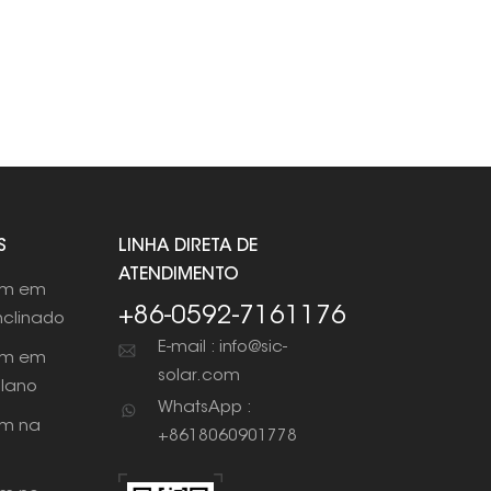
S
LINHA DIRETA DE
ATENDIMENTO
em em
+86-0592-7161176
nclinado
E-mail : info@sic-
em em
solar.com
plano
WhatsApp :
m na
+8618060901778