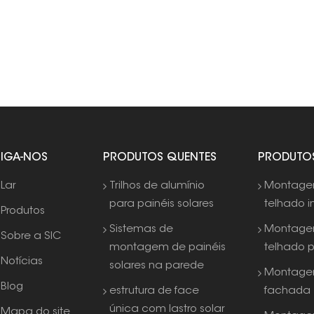
SIGA-NOS
PRODUTOS QUENTES
PRODUTO
Lar
Trilhos de alumínio
Montag
para painéis solares
telhado i
Produtos
Sistemas de
Montag
Sobre a SIC
montagem de painéis
telhado 
Notícias
solares na parede
Montage
Blog
estrutura de face
fachada
única com lastro solar
Mapa do site