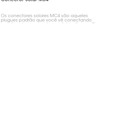
Os conectores solares MC4 são aqueles
plugues padrão que você vê conectando
painéis solares em sistemas fotovoltaicos. Eles
são projetados para conexões rápidas e
seguras, garantindo que seus painéis
permaneçam conectados e protegidos das
intempéries.