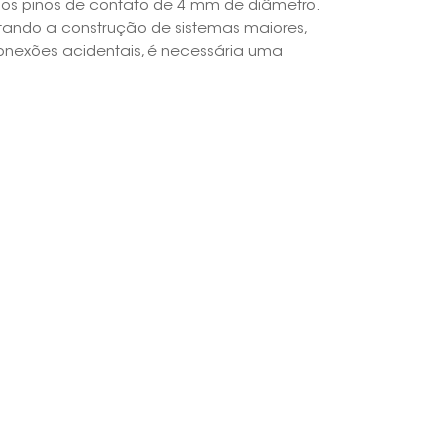
aos pinos de contato de 4 mm de diâmetro.
ilitando a construção de sistemas maiores,
한국의
onexões acidentais, é necessária uma
Melayu
Tiếng việt