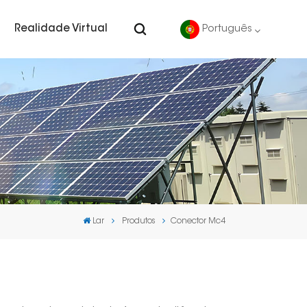
Realidade Virtual
Português
English
Deutsch
español
português
Lar
Produtos
Conector Mc4
Nederlands
العربية
日本語