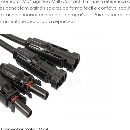
 conector Mc4 significa Multi-Contact 4 mm, em referência 
les conectam painéis solares de forma fácil e confiável, fac
astando encaixar conectores compatíveis. Para evitar desc
erramenta especial para separá-los.
Conector Solar Mc4