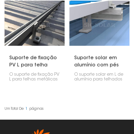
Suporte de fixação
Suporte solar em
PV L para telha
alumínio com pés
metálica
em forma de L para
O suporte de fixação PV
O suporte solar em L de
telhado metálico.
L para telhas metálicas
alumínio para telhados
é um suporte específico
metálicos, fabricado em
geralmente utilizado
alumínio, é leve,
para fixar e proteger
resistente à corrosão e
painéis solares
durável, ideal para
fotovoltaicos (PV) em
instalações de painéis
telhas metálicas. Dessa
solares em áreas
Um Total De
1
Páginas
forma, esse suporte
externas. Este suporte
desempenha um papel
serve como ponto de
importante na
fixação para a
segurança e proteção
instalação de painéis
da instalação, além de
solares em telhados