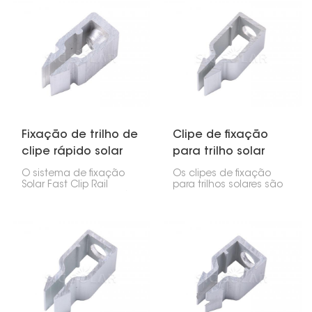
Fixação de trilho de
Clipe de fixação
clipe rápido solar
para trilho solar
O sistema de fixação
Os clipes de fixação
Solar Fast Clip Rail
para trilhos solares são
permite prender painéis
peças pequenas, mas
solares aos trilhos de
extremamente
montagem de forma
importantes para
rápida e segura. Isso
manter os painéis
torna a instalação de
solares nos trilhos. Eles
painéis solares mais
ajudam você a montar
rápida, confiável e fácil.
tudo rapidamente e a
manter seu sistema
estável por anos.