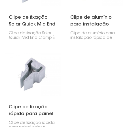
Clipe de fixação
Clipe de alumínio
Solar Quick Mid End
para instalação
Clamp
rápida de
Clipe de fixação Solar
Clipe de alumínio para
braçadeira solar
Quick Mid End Clamp É
instalação rápida de
um pequeno clipe
painéis solares: este
prático para fixar painéis
grampo facilita muito a
solares em trilhos de
montagem dos painéis
montagem. Você pode
solares. Ele fixa os
usá-lo no meio ou nas
painéis firmemente nos
extremidades das
trilhos da estrutura,
fileiras de painéis. Ele foi
agilizando a
projetado para ser
instalação.
rápido de instalar e
manterá seus painéis
seguros, mesmo em
condições climáticas
adversas.
Clipe de fixação
rápida para painel
solar
Clipe de fixação rápida