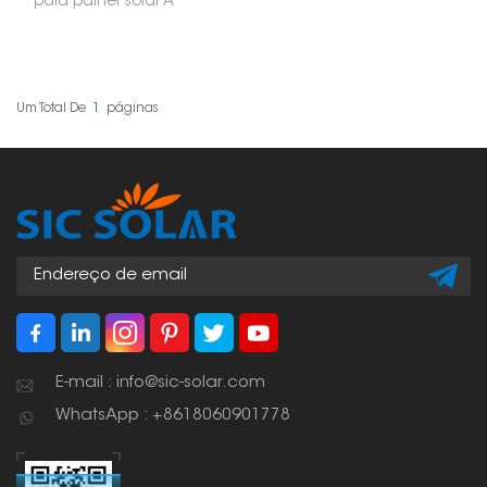
para painel solar A
instalação fica muito
mais rápida e fácil, pois
não são necessárias
ferramentas. Isso
economiza muito
tempo e dinheiro em
Um Total De
1
Páginas
mão de obra para os
instaladores.
E-mail : info@sic-solar.com
WhatsApp : +8618060901778