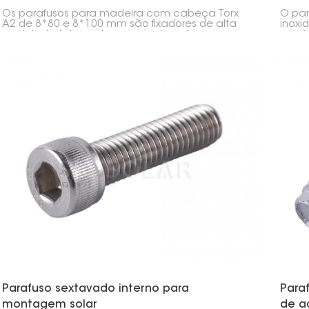
inoxi
Os parafusos para madeira com cabeça Torx
O par
A2 de 8*80 e 8*100 mm são fixadores de alta
inoxi
qualidade, fabricados principalmente para
versá
sistemas de montagem de painéis solares.
como 
Funcionam bem em estruturas de madeira,
const
como telhados ou caixilhos, pois são duráveis,
resistentes à corrosão e proporcionam uma
fixação sólida.
Parafuso sextavado interno para
Para
montagem solar
de a