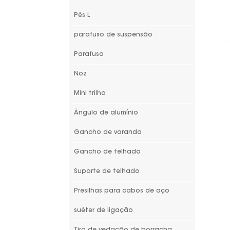
Pés L
parafuso de suspensão
Parafuso
Noz
Mini trilho
Ângulo de alumínio
Gancho de varanda
Gancho de telhado
Suporte de telhado
Presilhas para cabos de aço
suéter de ligação
Tira de vedação de borracha