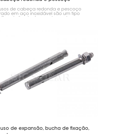
rado
fusos de cabeça redonda e pescoço
ado em aço inoxidável são um tipo
ífico de fixador, frequentemente
trados em instalações solares, projetos
onstrução ou até mesmo na montagem
veis – basicamente em qualquer lugar
seja necessária uma conexão realmente
a. Esses parafusos possuem cabeça
da e pescoço quadrado. Esse design
rciona uma fixação firme e impede que
 durante a instalação.
fuso de expansão, bucha de fixação,