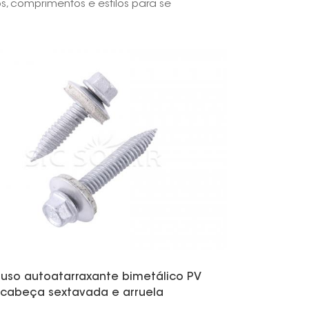
s, comprimentos e estilos para se
한국의
Melayu
Tiếng việt
fuso autoatarraxante bimetálico PV
cabeça sextavada e arruela