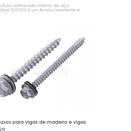
dável SUS304
afuso sextavado interno de aço
dável SUS304 é um fixador resistente e
til. Ele funciona bem em diversas áreas,
montagem de painéis solares,
rução civil e máquinas.
fusos para vigas de madeira e vigas
ço