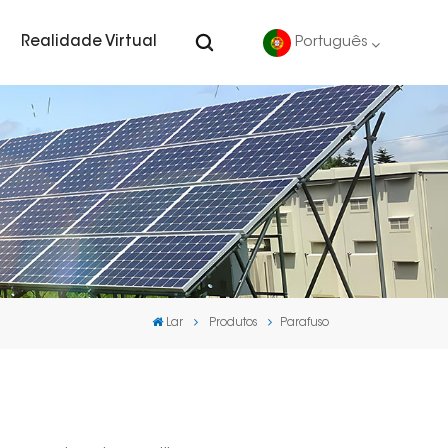
Realidade Virtual
Português
English
Deutsch
español
português
Lar
Produtos
Parafuso
Nederlands
العربية
日本語