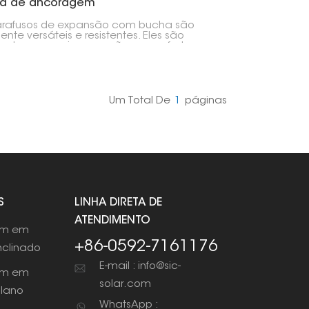
a de ancoragem
arafusos de expansão com bucha são
ente versáteis e resistentes. Eles são
tados para criar conexões super fortes em
 os tipos de trabalhos de construção e
lação. Você os achará perfeitos para
eto, tijolo e outras alvenarias, oferecendo
te sólido onde parafusos ou porcas
s simplesmente não suportariam.
Um Total De
1
Páginas
S
LINHA DIRETA DE
ATENDIMENTO
em em
+86-0592-7161176
nclinado
E-mail : info@sic-
em em
solar.com
plano
WhatsApp :