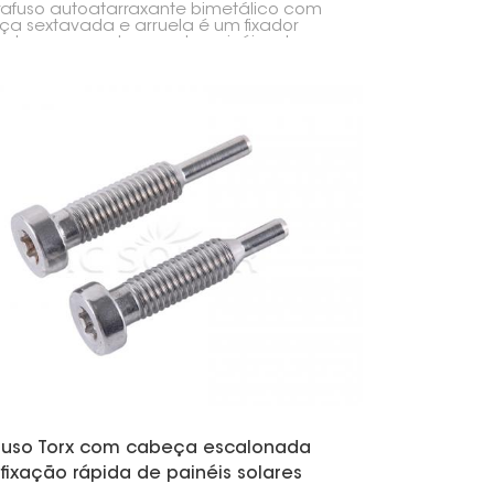
afuso autoatarraxante bimetálico com
a sextavada e arruela é um fixador
tente para montagem de painéis solares.
i projetado para fixar painéis solares e
s componentes em superfícies metálicas,
telhados. Sua composição em dois tipos
tal o torna forte e resistente à ferrugem,
 para uso externo.
fuso Torx com cabeça escalonada
fixação rápida de painéis solares