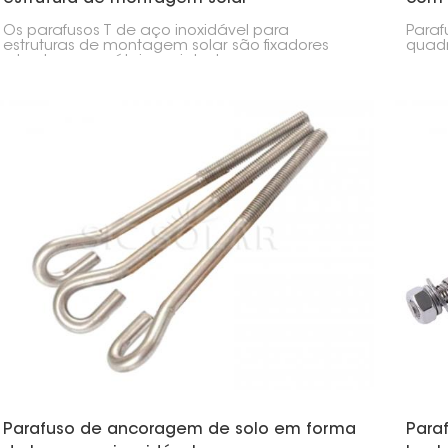
quad
Os parafusos T de aço inoxidável para
Para
estruturas de montagem solar são fixadores
quadr
robustos e versáteis, projetados
espec
especificamente para a instalação de painéis
encon
solares. Eles oferecem uma maneira segura e
de c
fácil de conectar módulos solares, trilhos e
de mó
outras peças em sistemas solares instalados
onde 
tanto em telhados quanto no solo.
segur
redon
propo
girem
Parafuso de ancoragem de solo em forma
Para