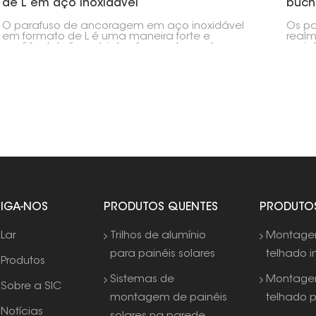
de L em aço inoxidável
buch
O parafuso de ancoragem em aço inoxidável
Os p
em formato de L é uma maneira forte e
realm
confiável de fixar objetos, frequentemente
proje
usado para painéis solares instalados no solo.
todos
Seu formato em L dificulta bastante a remoção,
insta
o que o torna perfeito para fixar estruturas de
concr
aço, bases de concreto e suportes de painéis
supor
solares.
comun
SIGA-NOS
PRODUTOS QUENTES
PRODUTO
Lar
Trilhos de alumínio
Montag
para painéis solares
telhado i
Produtos
Sistemas de
Montag
Sobre a SIC
montagem de painéis
telhado 
Notícias