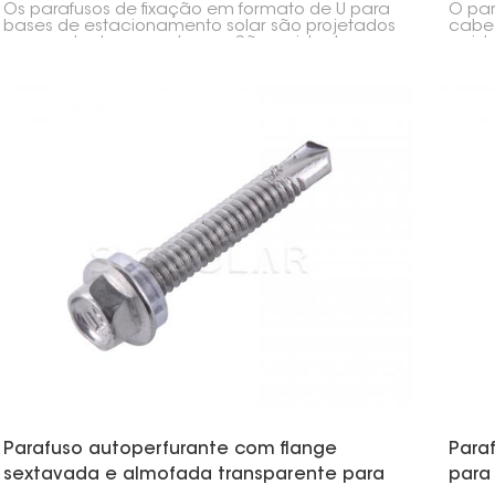
Os parafusos de fixação em formato de U para
O par
bases de estacionamento solar são projetados
cabeç
para sustentar essas bases. São resistentes e
resis
ajudam a fixar rapidamente os postes do
Ele fo
estacionamento ao solo, seja ele de concreto
outro
ou terra compactada.
como 
de me
ideal
Parafuso autoperfurante com flange
Para
sextavada e almofada transparente para
para 