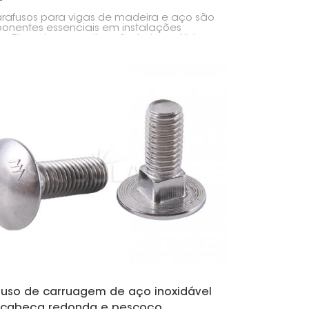
rafusos para vigas de madeira e aço são
nentes essenciais em instalações
es. Eles criam uma ligação forte e sólida
 elementos como os suportes de
gem, as próprias vigas e outras peças
urais.
fuso de carruagem de aço inoxidável
cabeça redonda e pescoço