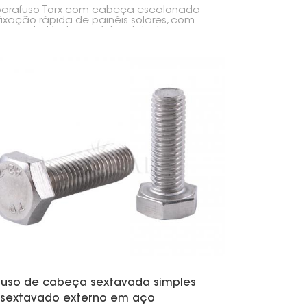
presilha central/extrema
parafuso Torx com cabeça escalonada
fixação rápida de painéis solares, com
lha central/extrema, foi projetado para
 painéis solares aos trilhos de montagem
rma rápida e segura. O uso deste
uso com as presilhas torna a instalação
inéis solares mais rápida e confiável.
fuso de cabeça sextavada simples
sextavado externo em aço