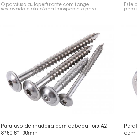
energia solar.
com 
O parafuso autoperfurante com flange
Este 
sextavada e almofada transparente para
para 
energia solar facilita e torna mais seguro fixar
presi
painéis solares e seus componentes em metal.
fixar
A almofada transparente ajuda a impedir a
de fo
entrada de água e garante uma vedação
paraf
perfeita.
de pa
Parafuso de madeira com cabeça Torx A2
Para
8*80 8*100mm
com 