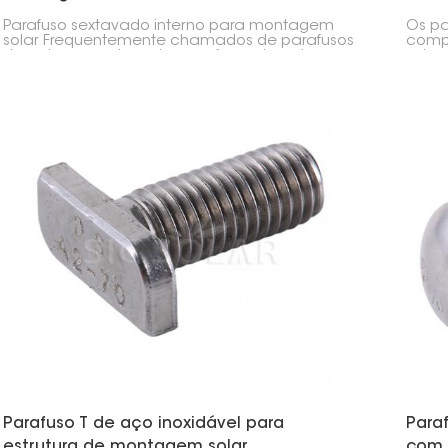
Parafuso sextavado interno para montagem
Os pa
solar Frequentemente chamados de parafusos
compo
de cabeça sextavada, parafusos de cabeça
solar
sextavada ou parafusos de máquina, são
entre
muito usados em instalações de painéis
monta
solares, na montagem de máquinas e em
estrut
outras indústrias. Você pode usar esses
parafusos sextavados para conectar trilhos,
fixar ganchos de telhado a trilhos de alumínio
para painéis solares e assim por diante.
Parafuso T de aço inoxidável para
Para
estrutura de montagem solar
com 