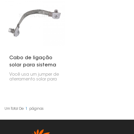
Cabo de ligação
solar para sistema
de aterramento
Você usa um jumper de
aterramento solar para
fazer uma conexão
elétrica entre duas
partes, como alumínio
anodizado, aço
galvanizado ou
qualquer metal
Um Total De
1
Páginas
condutor de
eletricidade que tenha
sido montado
mecanicamente.