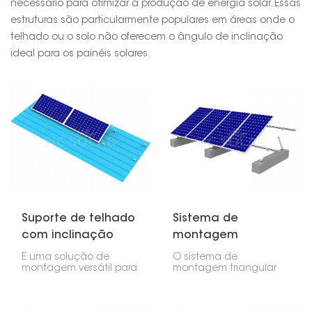
necessário para otimizar a produção de energia solar. Essas
estruturas são particularmente populares em áreas onde o
telhado ou o solo não oferecem o ângulo de inclinação
ideal para os painéis solares.
Suporte de telhado
Sistema de
com inclinação
montagem
ajustável para
triangular solar
É uma solução de
O sistema de
painéis solares
para telhado plano
montagem versátil para
montagem triangular
posicionar painéis
solar para telhados
solares de forma
planos foi
otimizada, tanto em
especificamente