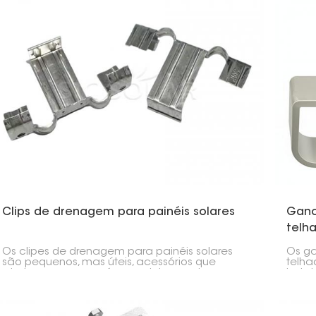
Clips de drenagem para painéis solares
Ganc
telha
Os clipes de drenagem para painéis solares
Os ga
são pequenos, mas úteis, acessórios que
telha
ajudam a remover água, sujeira e outros
insta
resíduos que podem se acumular nas bordas
em te
dos painéis solares. Eles melhoram a drenagem
posic
da água e ajudam a manter os painéis
obter
funcionando da melhor forma possível ao
adapt