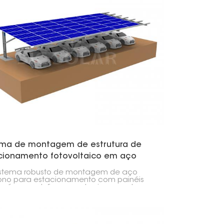
ema de montagem de estrutura de
cionamento fotovoltaico em aço
ono para garagem
istema robusto de montagem de aço
no para estacionamento com painéis
es é o que define um estacionamento
 com cobertura para carros. Você pode
lar painéis solares nele, e ele também
ce um local para estacionar veículos.