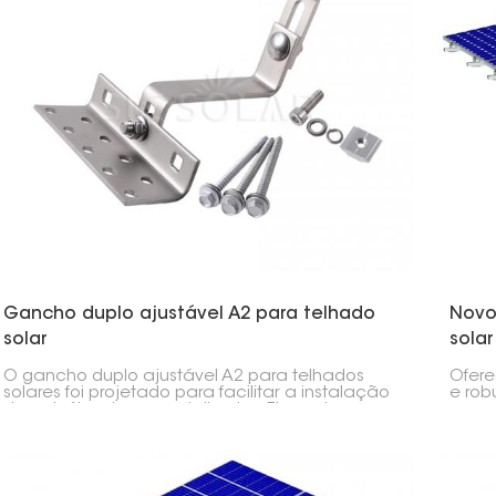
Gancho duplo ajustável A2 para telhado
Novo
solar
solar
O gancho duplo ajustável A2 para telhados
Ofere
solares foi projetado para facilitar a instalação
e rob
de painéis solares em telhados. Ele pode ser
novo 
ajustado de duas maneiras, permitindo
com l
posicioná-lo facilmente no ângulo correto e na
inova
posição desejada.
estab
espe