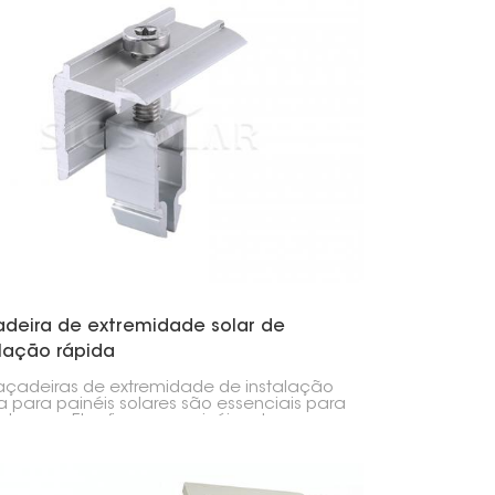
adeira de extremidade solar de
alação rápida
açadeiras de extremidade de instalação
a para painéis solares são essenciais para
tagem. Elas fixam os painéis externos
rilhos, trabalhando em conjunto com as
deiras centrais para manter tudo no