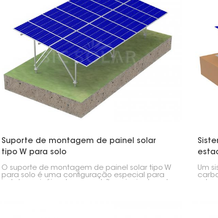
Suporte de montagem de painel solar
Sist
tipo W para solo
esta
carb
O suporte de montagem de painel solar tipo W
Um s
para solo é uma configuração especial para
carbo
instalar painéis solares no chão, principalmente
solar
em terrenos planos ou com uma leve
solar
inclinação. O nome "W" vem do formato da
insta
letra, que confere ao suporte resistência,
ofere
durabilidade e facilidade de montagem.