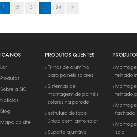
estru
funci
1
2
3
...
24
SIGA-NOS
PRODUTOS QUENTES
PRODUTO
Lar
Trilhos de alumínio
Montag
para painéis solares
telhado i
Produtos
Sistemas de
Montag
Sobre a SIC
montagem de painéis
telhado 
Notícias
solares na parede
Montage
Blog
estrutura de face
fachada
única com lastro solar
Mapa do site
Montage
Suporte ajustável
solo