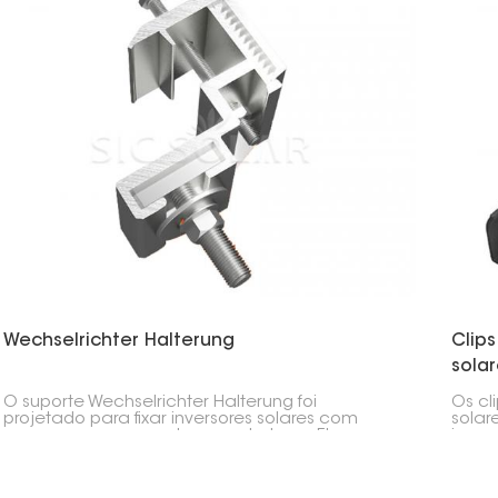
longo do tempo.
telha
Wechselrichter Halterung
Clip
solar
O suporte Wechselrichter Halterung foi
Os cl
projetado para fixar inversores solares com
solar
segurança em paredes ou estruturas. Ele
imped
oferece uma solução estável, compacta e
dos p
durável para sistemas fotovoltaicos residenciais
drena
e comerciais.
umida