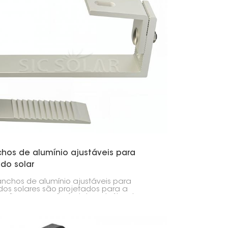
hos de alumínio ajustáveis para
do solar
nchos de alumínio ajustáveis para
dos solares são projetados para a
lação segura e flexível de painéis solares
lhados de telha. Com altura e
ionamento ajustáveis, eles ajudam a
 uma estrutura de montagem estável,
ando-se a diferentes condições de