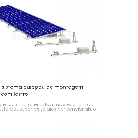
 sistema europeu de montagem
 com lastro
cendo uma alternativa mais econômica
usta aos suportes solares convencionais, o
sistema europeu de montagem solar
astro apresenta tecnologia de lastro
dora para atingir o nível adequado de
ilidade e resistência às intempéries
radas de uma solução de montagem.