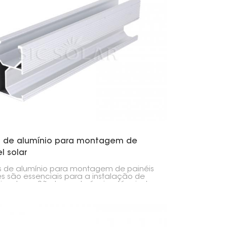
한국의
Melayu
Tiếng việt
ho de alumínio para montagem de
l solar
os de alumínio para montagem de painéis
es são essenciais para a instalação de
is solares. São leves, duráveis e fáceis de
lar. Geralmente, são feitos de alumínio de
qualidade, o que os torna resistentes a
s.