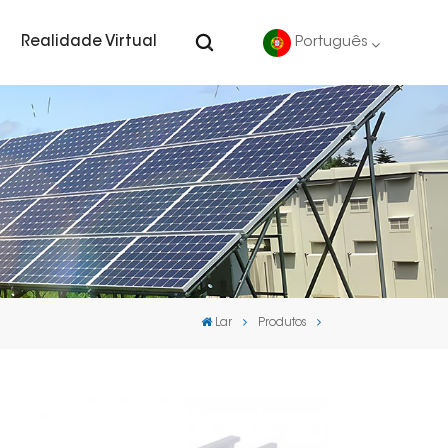
Realidade Virtual
Português
English
Deutsch
español
português
Lar
Produtos
Nederlands
العربية
日本語