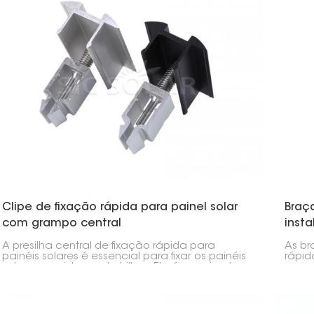
Clipe de fixação rápida para painel solar
Braç
com grampo central
inst
A presilha central de fixação rápida para
As br
painéis solares é essencial para fixar os painéis
rápid
solares ao sistema de trilhos. Ela é encaixada
a mon
entre os painéis para mantê-los firmes e
aos t
alinhados.
braça
lugar.