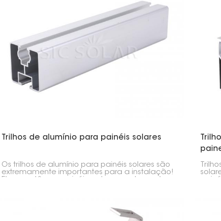
Trilhos de alumínio para painéis solares
Tril
paine
Os trilhos de alumínio para painéis solares são
Trilh
extremamente importantes para a instalação!
solar
Eles mantêm os painéis no lugar, protegendo-os
painé
e garantindo sua estabilidade. São fabricados
insta
para durar, são leves e não enferrujam.
alta 
dano