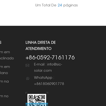
tura, manchas, mofo e mantém o sistema
onando corretamente.
Um Total De
24
Páginas
S
LINHA DIRETA DE
ATENDIMENTO
em em
+86-0592-7161176
nclinado
E-mail : info@sic-
em em
solar.com
plano
WhatsApp :
m na
+8618060901778
m no