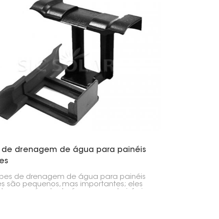
do.
s de drenagem de água para painéis
es
ipes de drenagem de água para painéis
es são pequenos, mas importantes; eles
em o acúmulo de água na parte inferior
ainéis. Esses clipes criam espaço para a
gem da água, evitando o acúmulo de
de, o que previne a corrosão da