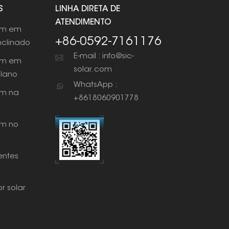
S
LINHA DIRETA DE
ATENDIMENTO
em em
+86-0592-7161176
nclinado
E-mail : info@sic-
em em
solar.com
plano
WhatsApp :
m na
+8618060901778
m no
ntes
r solar