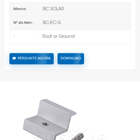
SIC SOLAR
Marca:
SIC-EC-G
Nº do item.:
Roof or Ground
:
PERGUNTE AGORA
DOWNLOAD