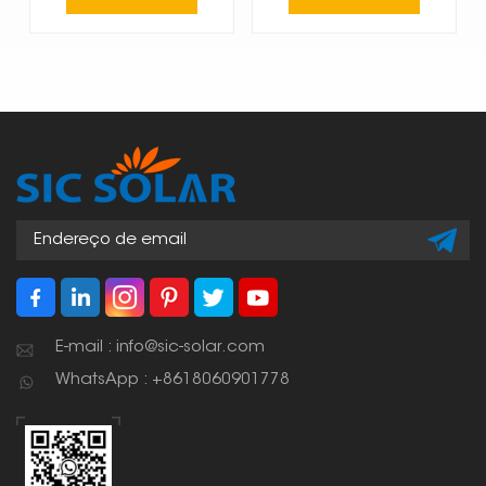
E-mail : info@sic-solar.com
WhatsApp : +8618060901778