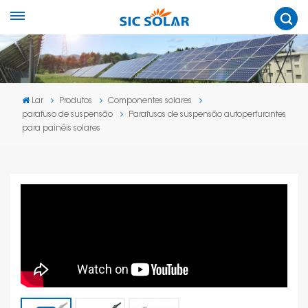
Lar
Produtos
Componentes solares
parafuso de suspensão
Parafusos de suspensão autoperfurantes
para painéis solares