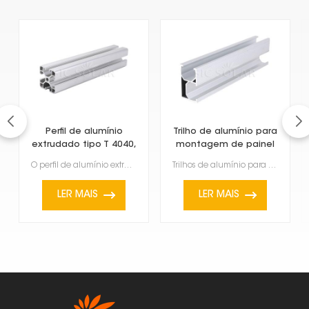
Perfil de alumínio
Trilho de alumínio para
extrudado tipo T 4040,
montagem de painel
padrão europeu.
solar
O perfil de alumínio extrudado tipo T 4040, em conformidade com as normas europeias, é um material e...
Trilhos de alumínio para montagem de painéis solares são essenciais para a instalação de painéis sol...
LER MAIS
LER MAIS