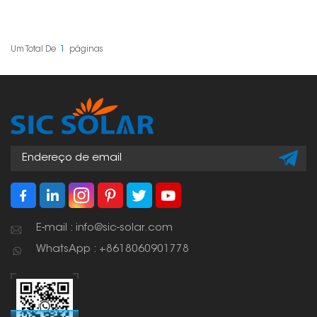
essencial para garantir
fundamental dos
a segurança e a
sistemas fotovoltaicos,
estabilidade dos
projetada para fixar
painéis. Ela mantém os
firmemente os painéis
painéis alinhados e
solares adjacentes nos
Um Total De
1
Páginas
firmes, o que é
trilhos de montagem.
fundamental para
Ela se encaixa entre os
instalações no solo,
painéis para mantê-los
como grandes usinas
alinhados, estáveis e
solares ou mesmo
com espaçamento
aquelas que você
eficiente.
colocaria no seu
quintal.
E-mail : info@sic-solar.com
WhatsApp : +8618060901778