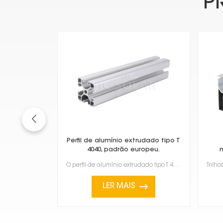
P
Perfil de alumínio extrudado tipo T
4040, padrão europeu.
O perfil de alumínio extrudado tipo T 4040, em conformidade com as normas europeias, é um material e...
LER MAIS