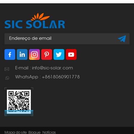
Esses ganchos
proporcionam um ponto
de conexão seguro e
resistente às
intempéries para os
trilhos de montagem
dos painéis solares,
garantindo assim uma
instalação solar robusta
e durável.
E-mail : info@sic-solar.com
WhatsApp : +8618060901778
Mapa do site
Blogue
Notícias