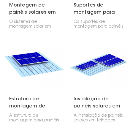
Montagem de
Suportes de
painéis solares em
montagem para
telhado metálico
painéis solares em
O sistema de
Os suportes de
telhados metálicos
montagem solar em
montagem para painéis
telhados metálicos foi
solares em telhados
projetado para oferecer
metálicos são
segurança,
projetados e fabricados
durabilidade e custo-
para oferecer uma
benefício na instalação
solução robusta,
de módulos
duradoura e confiável
fotovoltaicos em
para a instalação de
qualquer tipo de
módulos fotovoltaicos
telhado metálico, sejam
em qualquer tipo de
eles ondulados,
telhado metálico. Este
trapezoidais ou com
produto permite uma
juntas de encaixe.
instalação fácil que
não causa danos ao
telhado.
Estrutura de
Instalação de
montagem de
painéis solares em
painéis solares em
telhados metálicos
A estrutura de
A instalação de painéis
telhado metálico
montagem para painéis
solares em telhados
solares em telhados
metálicos está entre as
metálicos será
técnicas mais duráveis