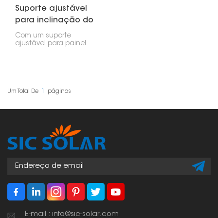
Suporte ajustável
para inclinação do
painel solar
Com um suporte
ajustável para painel
solar, você pode inclinar
seu painel solar em
diferentes ângulos.
Dessa forma, você
aproveita ao máximo a
energia solar de acordo
Um Total De
1
Páginas
com a posição do sol
em diferentes épocas
do ano. Você pode
ajustar o suporte
conforme as estações
mudam, captando mais
luz solar e otimizando o
desempenho do
sistema.
E-mail : info@sic-solar.com