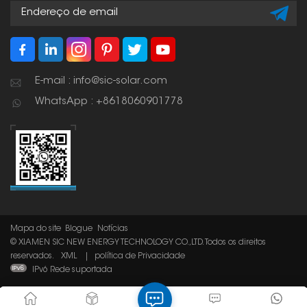
E-mail : info@sic-solar.com
WhatsApp : +8618060901778
Mapa do site
Blogue
Notícias
© XIAMEN SIC NEW ENERGY TECHNOLOGY CO.,LTD. Todos os direitos
reservados.
XML
|
política de Privacidade
IPv6 Rede suportada