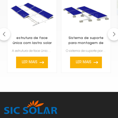
estrutura de face
Sistema de suporte
única com lastro solar
para montagem de
painéis solares em
A estrutura de face única com lastro solar é um sistema de montagem que fixa painéis solares em telh...
O sistema de suporte para instalação de painéis solares em telhados planos foi projetado para essa f...
telhados planos
LER MAIS
LER MAIS