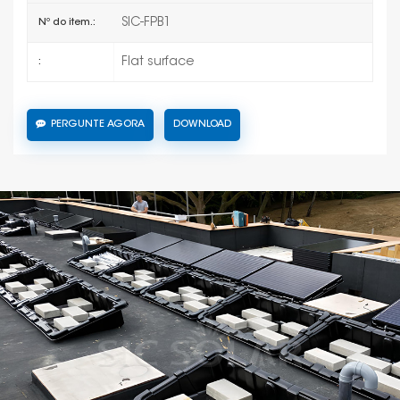
SIC-FPB1
Nº do item.:
Flat surface
:
PERGUNTE AGORA
DOWNLOAD