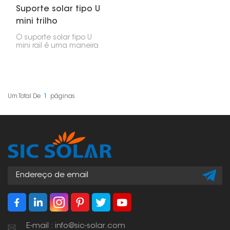
Suporte solar tipo U
mini trilho
O suporte solar tipo U
mini rail é uma maneira
pequena e eficaz de
instalar painéis solares.
É ideal para casas
menores ou locais onde
se deseja que os
painéis fiquem em uma
Um Total De
1
Páginas
posição baixa. Este
suporte utiliza um
formato em U, que
mantém os painéis
firmemente no lugar.
Além disso, é bastante
resistente, flexível e fácil
de instalar.
E-mail : info@sic-solar.com