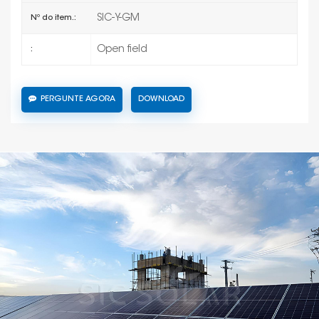
SIC-Y-GM
Nº do item.:
Open field
:
PERGUNTE AGORA
DOWNLOAD