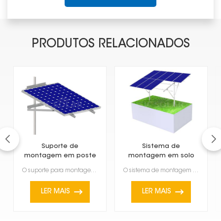
PRODUTOS RELACIONADOS
Suporte de
Sistema de
montagem em poste
montagem em solo
para painel solar
para postes de
O suporte para montagem em poste para painéis solares é uma maneira robusta de instalar painéis sola...
O sistema de montagem em solo para painéis fotovoltaicos em postes é uma solução versátil e compacta...
painéis solares
fotovoltaicos
LER MAIS
LER MAIS