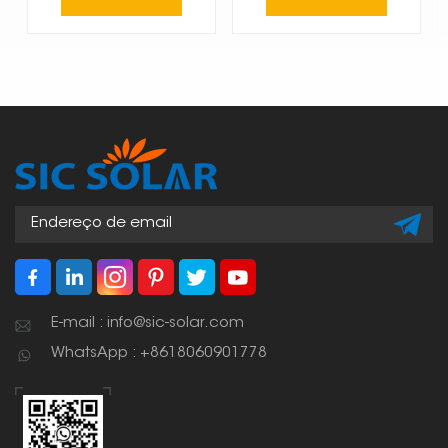
E-mail : info@sic-solar.com
WhatsApp : +8618060901778