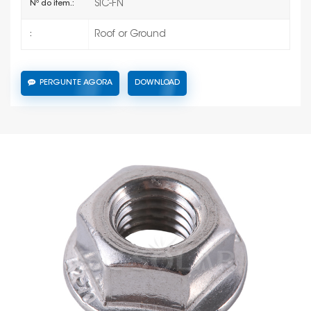
SIC-FN
Nº do item.:
Roof or Ground
:
PERGUNTE AGORA
DOWNLOAD