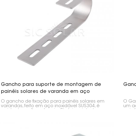
Gancho para suporte de montagem de
Ganc
painéis solares de varanda em aço
inoxidável SUS304
O gancho de fixação para painéis solares em
O Gan
varandas, feito em aço inoxidável SUS304, é
um ac
resistente e não enferruja. Ele foi projetado
painé
para fixar painéis solares com segurança em
possí
grades ou paredes de varandas. Fabricado em
e seg
aço inoxidável SUS304 de alta qualidade, é
varan
ideal para a instalação de painéis solares em
cida
residências, principalmente em cidades com