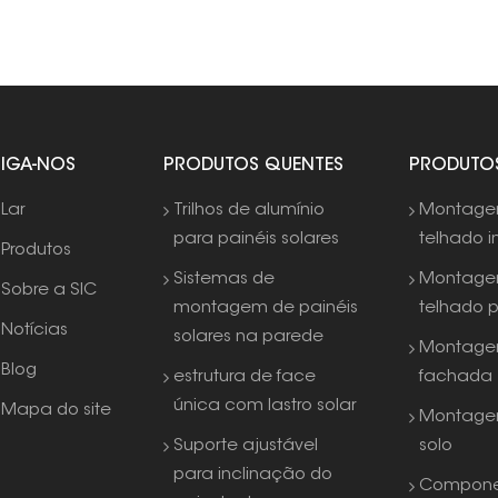
SIGA-NOS
PRODUTOS QUENTES
PRODUTO
Lar
Trilhos de alumínio
Montag
para painéis solares
telhado i
Produtos
Sistemas de
Montag
Sobre a SIC
montagem de painéis
telhado 
Notícias
solares na parede
Montage
Blog
estrutura de face
fachada
única com lastro solar
Mapa do site
Montage
Suporte ajustável
solo
para inclinação do
Compone