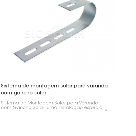
pouco espaço disponível nos telhados.
Sistema de montagem solar para varanda
com gancho solar
Sistema de Montagem Solar para Varanda
com Gancho Solar: uma instalação especial
para colocar painéis solares na sua varanda. É
uma maneira ótima e simples de adicionar
energia solar a apartamentos, condomínios e
qualquer lugar onde não seja possível acessar
o telhado.