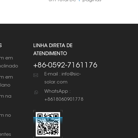
Um Total De
1
Páginas
S
LINHA DIRETA DE
ATENDIMENTO
em em
+86-0592-7161176
nclinado
E-mail : info@sic-
em em
solar.com
plano
WhatsApp :
m na
+8618060901778
m no
ntes