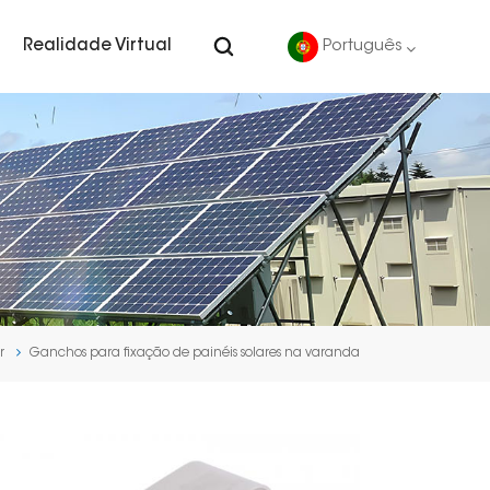
Realidade Virtual
Português
English
Deutsch
español
português
r
Ganchos para fixação de painéis solares na varanda
Nederlands
العربية
日本語