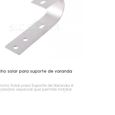
한국의
Melayu
Tiếng việt
ho solar para suporte de varanda
cho Solar para Suporte de Varanda é
essório especial que permite instalar
is solares na sua varanda caso não seja
vel utilizar o telhado. É uma forma simples
ura de instalar painéis solares na sua
da, o que é muito útil para quem mora na
de ou em apartamento.