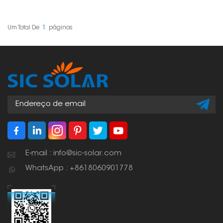
diretamente no suporte
manter os cabos
do painel. Eles mantêm
solares organizados e
tudo organizado e
seguros durante a
evitam que os cabos
instalação dos painéis.
Um Total De
1
Páginas
fiquem soltos e se
Eles são essenciais para
danifiquem.
garantir que toda a
Basicamente, são
instalação permaneça
essenciais para uma
organizada, funcione
instalação solar segura
corretamente e esteja
e limpa.
segura. Isso ajuda a
proteger os cabos
contra danos e garante
que tudo continue
funcionando sem
problemas por muito
tempo.
E-mail : info@sic-solar.com
WhatsApp : +8618060901778