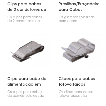
Clips para cabos
Presilhas/Braçadeiras
de 2 condutores de
para Cabos
fios fotovoltaicos
Fotovoltaicos
Os clipes para cabos
Os grampos/presilhas
solares
Solares
de 2 condutores de
para cabos
painéis solares
fotovoltaicos são
fotovoltaicos são
extremamente úteis em
essenciais para a
sistemas de energia
instalação correta dos
solar. Eles mantêm os
painéis. Eles mantêm os
cabos organizados,
fios organizados e
seguros e fora do
arrumados, evitando
caminho. Esses
que se enrolem ou se
grampos se fixam à
danifiquem, tanto
estrutura ou aos trilhos
durante a instalação
do painel solar e
quanto depois.
seguram os cabos para
que não se enrolem,
fiquem caídos ou se
danifiquem.
Clipe para cabo de
Clipes para cabos
alimentação em
fotovoltaicos
suporte de painel
solares
Os clipes para cabos
Os clipes para cabos
solar
de painéis solares são
fotovoltaicos são
projetados para fixar os
basicamente pequenas
cabos solares
peças usadas para