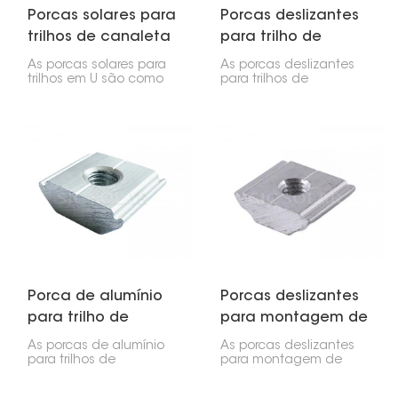
Porcas solares para
Porcas deslizantes
trilhos de canaleta
para trilho de
em U
montagem solar
As porcas solares para
As porcas deslizantes
trilhos em U são como
para trilhos de
parafusos especiais.
montagem solar
Elas fixam os painéis
funcionam com
solares e suas
diferentes
estruturas em trilhos em
configurações, como
formato de U em
telhados planos,
sistemas de energia
telhados inclinados e
solar. Elas garantem
sistemas de solo.
que os painéis
permaneçam no lugar,
seja no telhado ou no
solo.
Porca de alumínio
Porcas deslizantes
para trilho de
para montagem de
montagem solar
painéis solares
As porcas de alumínio
As porcas deslizantes
para trilhos de
para montagem de
montagem solar são
painéis solares são
extremamente
extremamente