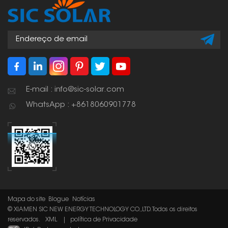
resistentes e
compatíveis com a
maioria dos trilhos
solares, motivo pelo
qual são muito
utilizadas em
instalações solares em
telhados e no solo.
E-mail : info@sic-solar.com
WhatsApp : +8618060901778
Mapa do site
Blogue
Notícias
© XIAMEN SIC NEW ENERGY TECHNOLOGY CO.,LTD. Todos os direitos
reservados.
XML
|
política de Privacidade