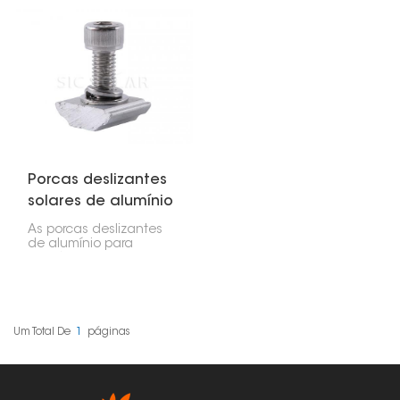
importantes para a
importantes para a
instalação de painéis
instalação de painéis
solares. Elas mantêm os
solares em telhados.
painéis fixos aos trilhos,
Elas funcionam como
garantindo que tudo
pequenos conectores
permaneça no lugar,
que fixam os painéis
seja em uma residência
aos trilhos. Ao
ou em um
deslizarem nos canais
estabelecimento
dos trilhos, permitem
comercial.
posicioná-los com
rapidez e precisão
exatamente onde você
precisa.
Porcas deslizantes
solares de alumínio
As porcas deslizantes
de alumínio para
painéis solares são
muito úteis e essenciais
para a instalação de
painéis solares. Elas são
projetadas para
proporcionar uma
Um Total De
1
Páginas
conexão segura aos
painéis e permitem
ajustes fáceis. Por serem
de alumínio leve, são