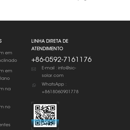
S
LINHA DIRETA DE
ATENDIMENTO
em em
+86-0592-7161176
nclinado
E-mail : info@sic-
em em
solar.com
plano
WhatsApp :
m na
+8618060901778
m no
ntes