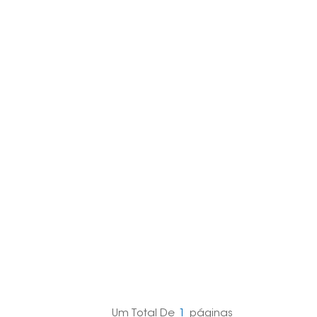
한국의
Melayu
Tiếng việt
Um Total De
1
Páginas