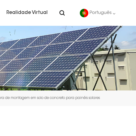
Realidade Virtual
Português
English
Deutsch
español
português
tura de montagem em solo de concreto para painéis solares
Nederlands
العربية
日本語