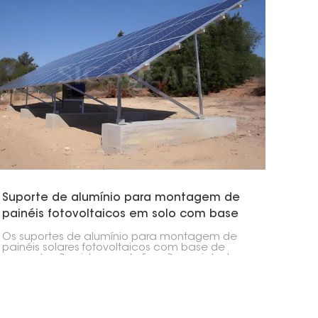
Suporte de alumínio para montagem de
painéis fotovoltaicos em solo com base
de concreto
Os suportes de alumínio para montagem de
painéis solares fotovoltaicos com base de
concreto são sistemas de fixação projetados
para serem estáveis e duráveis quando
instalados no solo. Esses suportes são fixados
em bases de concreto, proporcionando uma
base sólida para os painéis solares.