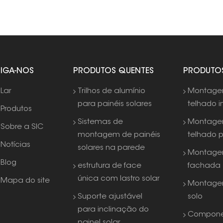
SIGA-NOS
PRODUTOS QUENTES
PRODUTO
Lar
Trilhos de alumínio
Montag
para painéis solares
telhado i
Produtos
Sistemas de
Montag
Sobre a SIC
montagem de painéis
telhado 
Notícias
solares na parede
Montage
Blog
estrutura de face
fachada
única com lastro solar
Mapa do site
Montage
Suporte ajustável
solo
para inclinação do
Compone
painel solar