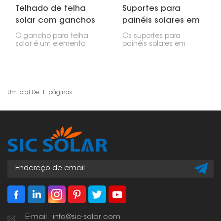
Telhado de telha
Suportes para
solar com ganchos
painéis solares em
telhados de telha.
O gancho para telha
Os suportes para
solar é um elemento
painéis solares em
fundamental na
telhados de telha são
montagem de painéis
sistemas para fixar
solares em telhados de
painéis solares em
telha. Projetado para
telhados de telha,
oferecer estabilidade,
comuns em residências.
resistência e
Esses suportes são
Um Total De
1
Páginas
adequação, permite
especialmente
uma instalação firme
projetados para lidar
sem comprometer a
com os desafios
integridade da
específicos dos
estrutura do telhado.
telhados de telha,
incluindo a
necessidade de não
danificar as telhas e de
garantir uma vedação
à prova d'água.
E-mail : info@sic-solar.com