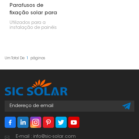
Parafusos de
fixação solar para
telhas metálicas
Utilizados para a
instalação de painéis
solares em telhados
metálicos, os parafusos
de fixação solar para
telhas metálicas
oferecem uma fixação
segura e estável para
Um Total De
1
Páginas
estruturas solares,
especialmente em
telhados metálicos com
perfis ondulados e
trapezoidais.
E-mail : info@sic-solar.com