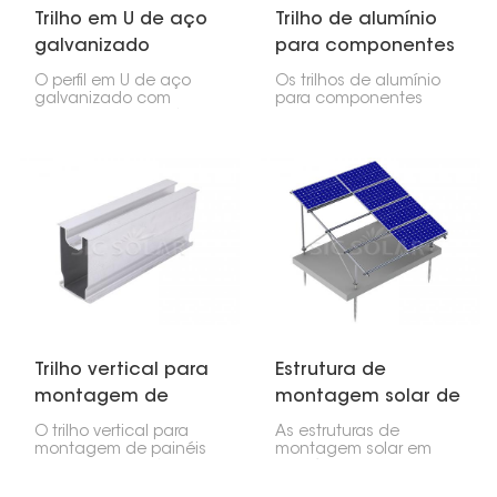
Trilho em U de aço
Trilho de alumínio
galvanizado
para componentes
curvado para
solares montados
O perfil em U de aço
Os trilhos de alumínio
proteção solar
no solo
galvanizado com
para componentes
bordas curvadas é uma
solares montados no
peça robusta para
solo são essenciais
fixação de painéis
para a instalação de
solares no solo ou em
painéis solares em
coberturas para carros.
terrenos irregulares. São
Seu formato em U com
resistentes, porém leves,
bordas curvadas
e sustentam todo o
confere-lhe extrema
sistema.
resistência.
Trilho vertical para
Estrutura de
montagem de
montagem solar de
painel solar no solo
alumínio para solo
O trilho vertical para
As estruturas de
montagem de painéis
montagem solar em
solares no solo é um
alumínio para
componente estrutural
instalação no solo são