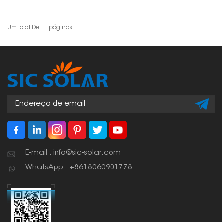
robusto, projetado
uma ótima opção. São
especificamente para
leves, porém resistentes,
suportar painéis solares
e não enferrujam, o que
alinhados verticalmente
é perfeito para
Um Total De
1
Páginas
em instalações no solo.
sustentar seus painéis
Este trilho vertical é
solares ao ar livre por
essencial para fornecer
um longo período.
uma estrutura forte e
estável para conjuntos
de painéis solares,
principalmente em
projetos comerciais e de
grande escala, onde a
durabilidade e o
alinhamento são
críticos.
E-mail : info@sic-solar.com
WhatsApp : +8618060901778