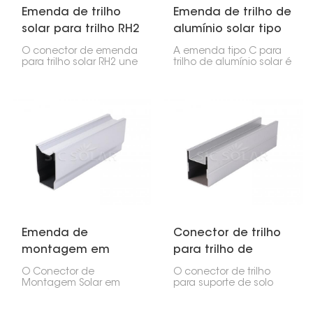
Emenda de trilho
Emenda de trilho de
solar para trilho RH2
alumínio solar tipo
C
O conector de emenda
A emenda tipo C para
para trilho solar RH2 une
trilho de alumínio solar é
dois trilhos solares RH2,
essencial para
criando uma base
conectar as peças dos
sólida e contínua para
trilhos de montagem
seus painéis solares. Ele
solar. Basicamente, ela
garante a firmeza da
mantém tudo alinhado
instalação e facilita o
e firme durante a
processo.
instalação dos painéis
solares.
Emenda de
Conector de trilho
montagem em
para trilho de
alumínio para trilho
suporte de
O Conector de
O conector de trilho
de aterramento
aterramento solar
Montagem Solar em
para suporte de solo
Alumínio para Trilho de
solar é extremamente
solar RV2
Aterramento RV2 é um
importante. Ele conecta